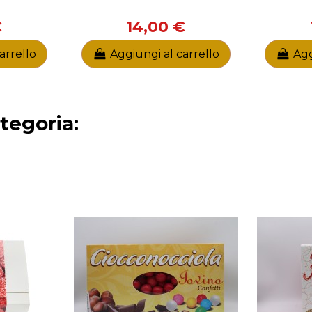
€
14,00 €
arrello
Aggiungi al carrello
Agg
ategoria: