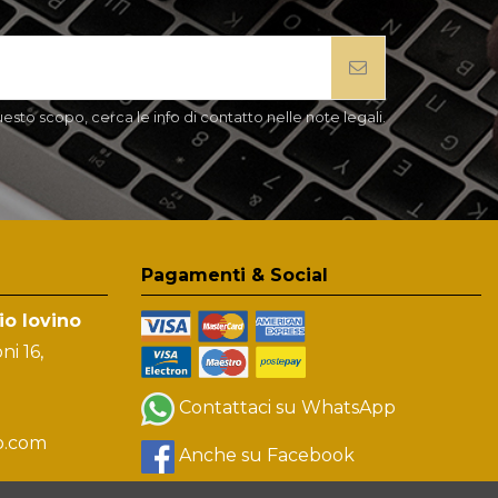
esto scopo, cerca le info di contatto nelle note legali.
Pagamenti & Social
io Iovino
i 16,
)
Contattaci su WhatsApp
no.com
Anche su Facebook