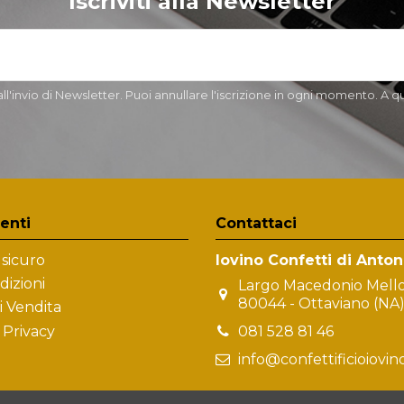
Iscriviti alla Newsletter
'invio di Newsletter. Puoi annullare l'iscrizione in ogni momento. A qu
ienti
Contattaci
sicuro
Iovino Confetti di Anton
dizioni
Largo Macedonio Mellon
80044 - Ottaviano (NA
i Vendita
 Privacy
081 528 81 46
info@confettificioiovi