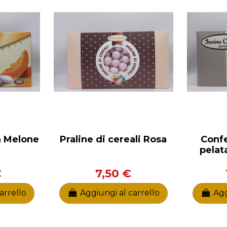
 Melone
Praline di cereali Rosa
Conf
pelat
€
7,50 €
arrello
Aggiungi al carrello
Agg