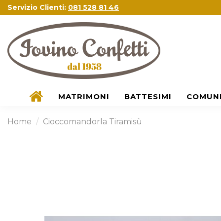
Servizio Clienti:
081 528 81 46
MATRIMONI
BATTESIMI
COMUN
Home
Cioccomandorla Tiramisù